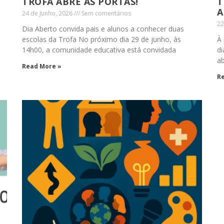
TROFA ABRE AS PORTAS!
T
A
24 de Junho, 2026
Sem comentários
22
Dia Aberto convida pais e alunos a conhecer duas
escolas da Trofa No próximo dia 29 de junho, às
À 
14h00, a comunidade educativa está convidada
di
ab
Read More »
R