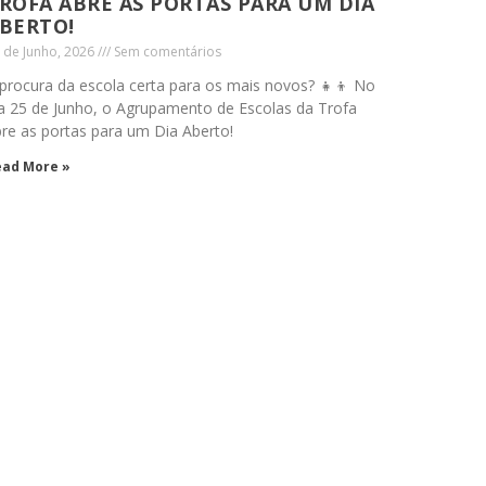
ROFA ABRE AS PORTAS PARA UM DIA
BERTO!
 de Junho, 2026
Sem comentários
procura da escola certa para os mais novos? 👧👦 No
a 25 de Junho, o Agrupamento de Escolas da Trofa
re as portas para um Dia Aberto!
ead More »