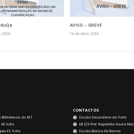
 EduQa
AVISO – GREVE
, 2026
16 de Abril, 2026
CONTACTOS
 Bibliotecas do AET
Escola Secundária da Trofa
 AE trofa
EB 2/3 Prof. Napoleão Sousa Ma
peu ES Trofa
Escola Básica De Bairros