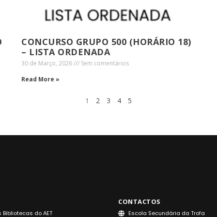
O
CONCURSO GRUPO 500 (HORÁRIO 18)
– LISTA ORDENADA
30 de Março, 2026
Sem comentários
Read More »
1
2
3
4
5
CONTACTOS
 Bibliotecas do AET
Escola Secundária da Trofa