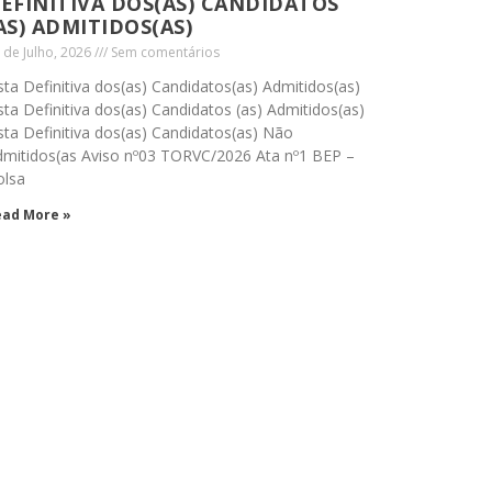
EFINITIVA DOS(AS) CANDIDATOS
AS) ADMITIDOS(AS)
 de Julho, 2026
Sem comentários
sta Definitiva dos(as) Candidatos(as) Admitidos(as)
sta Definitiva dos(as) Candidatos (as) Admitidos(as)
sta Definitiva dos(as) Candidatos(as) Não
dmitidos(as Aviso nº03 TORVC/2026 Ata nº1 BEP –
olsa
ead More »