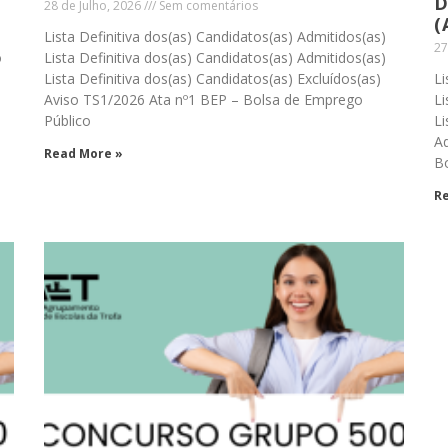
D
28 de Julho, 2026
Sem comentários
(
Lista Definitiva dos(as) Candidatos(as) Admitidos(as)
27
o
Lista Definitiva dos(as) Candidatos(as) Admitidos(as)
Lista Definitiva dos(as) Candidatos(as) Excluídos(as)
Li
Aviso TS1/2026 Ata nº1 BEP – Bolsa de Emprego
Li
Público
Li
A
Read More »
B
R