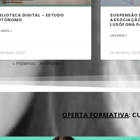
BLIOTECA DIGITAL – ESTUDO
SUSPENSÃO D
UTÓNOMO
ASSOCIAÇÃO
LUSÓFONA P
A MAIS »
LEIA MAIS »
 de Maio, 2026
14 de Maio, 202
« Próximos
Anteriores »
OFERTA FORMATIVA
: C